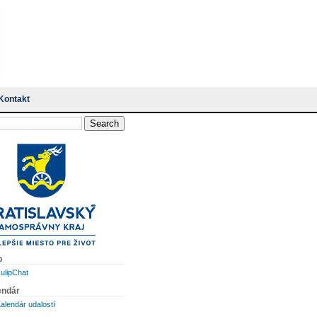
Kontakt
p
ulipChat
endár
alendár udalostí