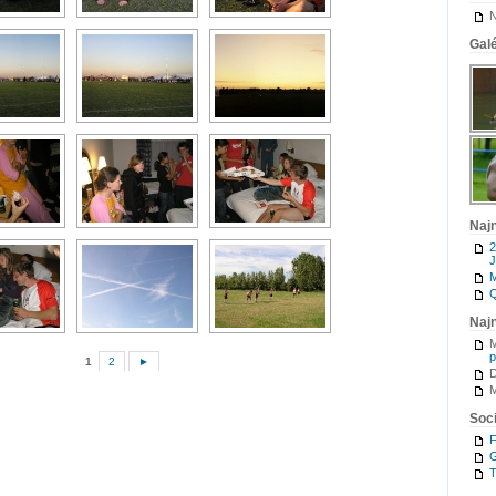
N
Galé
Naj
2
J
M
Q
Naj
M
p
1
2
►
M
Soci
G
T