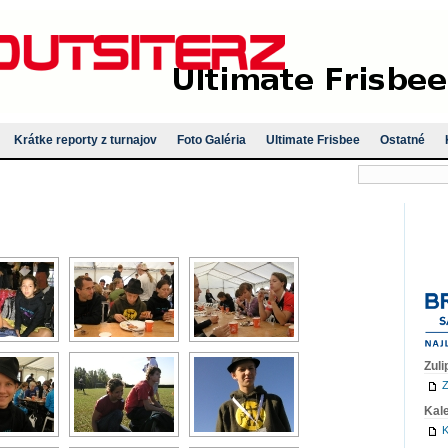
Krátke reporty z turnajov
Foto Galéria
Ultimate Frisbee
Ostatné
Zuli
Z
Kal
K