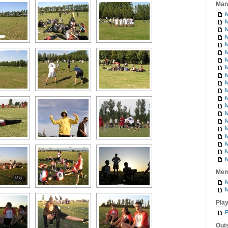
Man
M
M
M
M
M
M
M
M
M
M
M
M
M
M
M
M
M
M
M
M
Mem
M
M
Pla
P
Outs