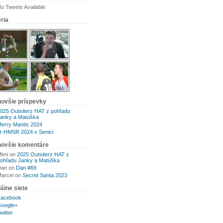
o Tweets Available
ria
novšie príspevky
025 Outsiterz HAT z pohľadu
anky a Matúška
erry Mantis 2024
-HMSR 2024 v Senici
novšie komentáre
imi
on
2025 Outsiterz HAT z
ohľadu Janky a Matúška
Dan
on
Dan #69
arcel
on
Secret Santa 2023
álne siete
Facebook
oogle+
witter