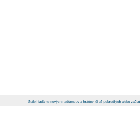
Stále hladáme nových nadšencov a hráčov, či už pokročilých alebo začia