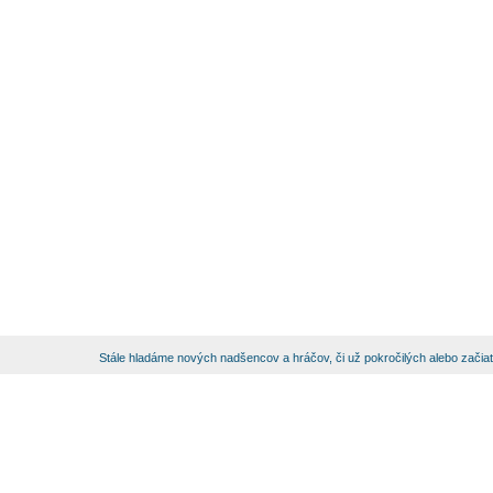
Stále hladáme nových nadšencov a hráčov, či už pokročilých alebo začia