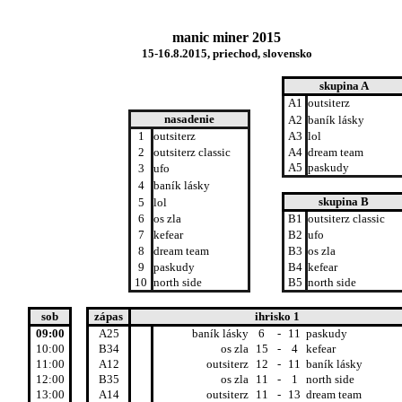
manic miner 2015
15-16.8.2015, priechod, slovensko
skupina A
A1
outsiterz
nasadenie
A2
baník lásky
7
1
outsiterz
0.00
A3
lol
6
2
outsiterz classic
1.80
A4
dream team
A5
paskudy
2
3
ufo
3.67
8
4
baník lásky
0.00
skupina B
1
5
lol
3.80
9
6
os zla
0.00
B1
outsiterz classic
10
7
kefear
0.00
B2
ufo
3
8
dream team
2.60
B3
os zla
4
9
paskudy
2.00
B4
kefear
10
north side
B5
north side
5
2.00
01:00
sob
zápas
ihrisko 1
09:00
A25
baník lásky
6
-
11
paskudy
10:00
B34
os zla
15
-
4
kefear
11:00
A12
outsiterz
12
-
11
baník lásky
12:00
B35
os zla
11
-
1
north side
13:00
A14
outsiterz
11
-
13
dream team