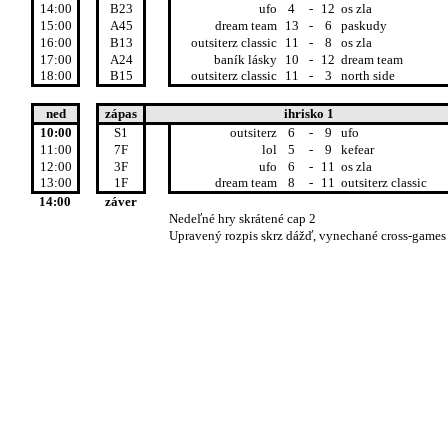
14:00
B23
ufo
4
-
12
os zla
15:00
A45
dream team
13
-
6
paskudy
16:00
B13
outsiterz classic
11
-
8
os zla
17:00
A24
baník lásky
10
-
12
dream team
18:00
B15
outsiterz classic
11
-
3
north side
ned
zápas
ihrisko 1
10:00
S1
outsiterz
6
-
9
ufo
11:00
7F
lol
5
-
9
kefear
12:00
3F
ufo
6
-
11
os zla
13:00
1F
dream team
8
-
11
outsiterz classic
14:00
záver
Nedeľné hry skrátené cap 2
Upravený rozpis skrz dážď, vynechané cross-games