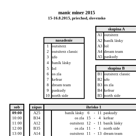
manic miner 2015
15-16.8.2015, priechod, slovensko
skupina A
A1
outsiterz
nasadenie
A2
baník lásky
7
1
outsiterz
0.00
A3
lol
6
2
outsiterz classic
1.80
A4
dream team
A5
paskudy
2
3
ufo
3.67
8
4
baník lásky
0.00
skupina B
1
5
lol
3.80
9
6
os zla
0.00
B1
outsiterz classic
10
7
kefear
0.00
B2
ufo
3
8
dream team
2.60
B3
os zla
4
9
paskudy
2.00
B4
kefear
10
north side
B5
north side
5
2.00
01:00
sob
zápas
ihrisko 1
09:00
A25
baník lásky
6
-
11
paskudy
10:00
B34
os zla
15
-
4
kefear
11:00
A12
outsiterz
12
-
11
baník lásky
12:00
B35
os zla
11
-
1
north side
13:00
A14
outsiterz
11
-
13
dream team