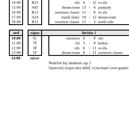
14:00
B23
ufo
4
-
12
os zla
15:00
A45
dream team
13
-
6
paskudy
16:00
B13
outsiterz classic
11
-
8
os zla
17:00
A24
baník lásky
10
-
12
dream team
18:00
B15
outsiterz classic
11
-
3
north side
ned
zápas
ihrisko 1
10:00
S1
outsiterz
6
-
9
ufo
11:00
7F
lol
5
-
9
kefear
12:00
3F
ufo
6
-
11
os zla
13:00
1F
dream team
8
-
11
outsiterz classic
14:00
záver
Nedeľné hry skrátené cap 2
Upravený rozpis skrz dážď, vynechané cross-games