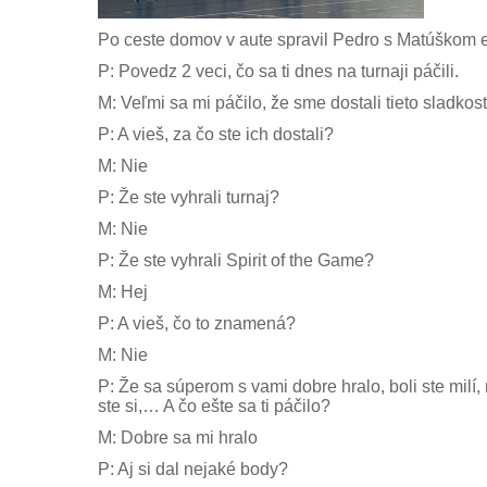
Po ceste domov v aute spravil Pedro s Matúškom e
P: Povedz 2 veci, čo sa ti dnes na turnaji páčili.
M: Veľmi sa mi páčilo, že sme dostali tieto sladkosti
P: A vieš, za čo ste ich dostali?
M: Nie
P: Že ste vyhrali turnaj?
M: Nie
P: Že ste vyhrali Spirit of the Game?
M: Hej
P: A vieš, čo to znamená?
M: Nie
P: Že sa súperom s vami dobre hralo, boli ste milí,
ste si,… A čo ešte sa ti páčilo?
M: Dobre sa mi hralo
P: Aj si dal nejaké body?