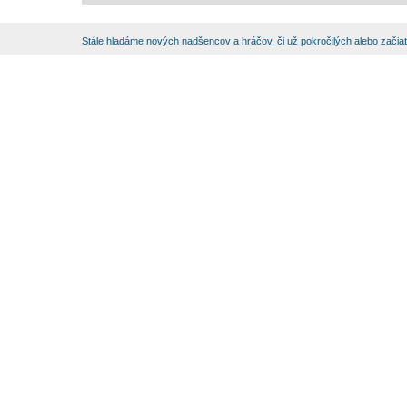
Stále hladáme nových nadšencov a hráčov, či už pokročilých alebo začia