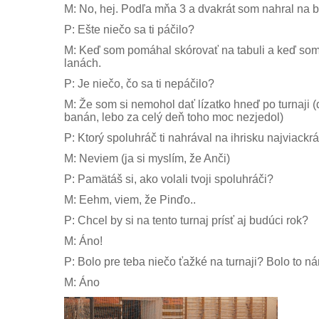
M: No, hej. Podľa mňa 3 a dvakrát som nahral na 
P: Ešte niečo sa ti páčilo?
M: Keď som pomáhal skórovať na tabuli a keď som 
lanách.
P: Je niečo, čo sa ti nepáčilo?
M: Že som si nemohol dať lízatko hneď po turnaji (
banán, lebo za celý deň toho moc nezjedol)
P: Ktorý spoluhráč ti nahrával na ihrisku najviackrá
M: Neviem (ja si myslím, že Anči)
P: Pamätáš si, ako volali tvoji spoluhráči?
M: Eehm, viem, že Pinďo..
P: Chcel by si na tento turnaj prísť aj budúci rok?
M: Áno!
P: Bolo pre teba niečo ťažké na turnaji? Bolo to n
M: Áno