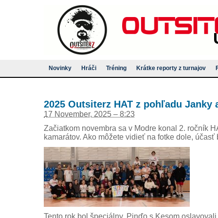
Novinky
Hráči
Tréning
Krátke reporty z turnajov
2025 Outsiterz HAT z pohľadu Janky 
17 November, 2025 – 8:23
Začiatkom novembra sa v Modre konal 2. ročník HA
kamarátov. Ako môžete vidieť na fotke dole, účasť 
Tento rok bol špeciálny, Pinďo s Kesom oslavovali