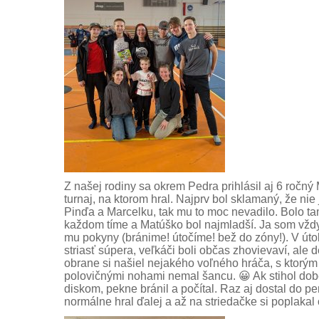
Z našej rodiny sa okrem Pedra prihlásil aj 6 ročný 
turnaj, na ktorom hral. Najprv bol sklamaný, že nie 
Pinďa a Marcelku, tak mu to moc nevadilo. Bolo tam
každom tíme a Matúško bol najmladší. Ja som vždy 
mu pokyny (bránime! útočíme! bež do zóny!). V útok
striasť súpera, veľkáči boli občas zhovievaví, ale d
obrane si našiel nejakého voľného hráča, s ktorým s
polovičnými nohami nemal šancu. 😀 Ak stihol dob
diskom, pekne bránil a počítal. Raz aj dostal do per
normálne hral ďalej a až na striedačke si poplakal 