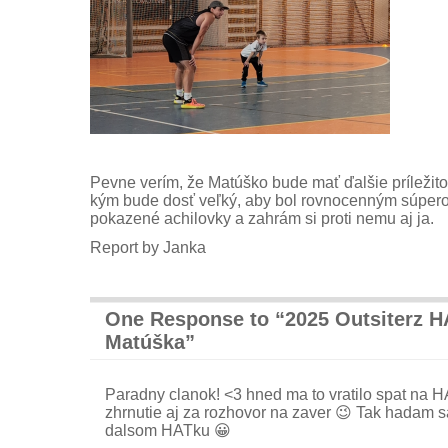
Pevne verím, že Matúško bude mať ďalšie príležitos
kým bude dosť veľký, aby bol rovnocenným súper
pokazené achilovky a zahrám si proti nemu aj ja.
Report by Janka
One Response to “2025 Outsiterz H
Matúška”
Paradny clanok! <3 hned ma to vratilo spat na
zhrnutie aj za rozhovor na zaver 😉 Tak hadam 
dalsom HATku 😀