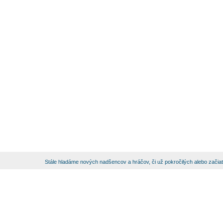
Stále hladáme nových nadšencov a hráčov, či už pokročilých alebo začia