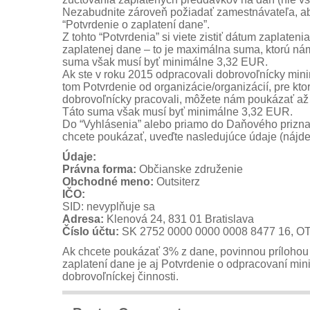
Nezabudnite zároveň požiadať zamestnávateľa, aby
“Potvrdenie o zaplatení dane”.
Z tohto “Potvrdenia” si viete zistiť dátum zaplaten
zaplatenej dane – to je maximálna suma, ktorú n
suma však musí byť minimálne 3,32 EUR.
Ak ste v roku 2015 odpracovali dobrovoľnícky mini
tom Potvrdenie od organizácie/or­ganizácií, pre kto
dobrovoľnícky pracovali, môžete nám poukázať až
Táto suma však musí byť minimálne 3,32 EUR.
Do “Vyhlásenia” alebo priamo do Daňového prizna
chcete poukázať, uveďte nasledujúce údaje (nájdete
Údaje:
Právna forma:
Občianske združenie
Obchodné meno:
Outsiterz
IČO:
SID: nevyplňuje sa
Adresa:
Klenová 24, 831 01 Bratislava
Číslo účtu:
SK 2752 0000 0000 0008 8477 16, O
Ak chcete poukázať 3% z dane, povinnou prílohou 
zaplatení dane je aj Potvrdenie o odpracovaní mi
dobrovoľníckej činnosti.