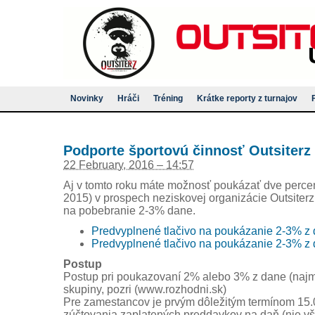
Novinky
Hráči
Tréning
Krátke reporty z turnajov
Podporte športovú činnosť Outsiterz
22 February, 2016 – 14:57
Aj v tomto roku máte možnosť poukázať dve perce
2015) v prospech neziskovej organizácie Outsiterz,
na pobebranie 2-3% dane.
Predvyplnené tlačivo na poukázanie 2-3% z 
Predvyplnené tlačivo na poukázanie 2-3% z 
Postup
Postup pri poukazovaní 2% alebo 3% z dane (najm
skupiny, pozri (www.rozhodni.sk)
Pre zamestancov je prvým dôležitým termínom 15.
zúčtovania zaplatených preddavkov na daň (nie vša