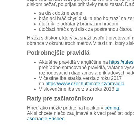
diskom bežať, po prijatí prihrávky musí zastať. Dru
sa disk dotkne zeme
brániaci hráč chytí disk, alebo ho zrazí na z
útočník je odrátaný brániacim hráčom
útočiaci hráč chytí disk za postrannou čiarou
Hráča s diskom, ktorý sa snaží uvoľniť pivotovaním
obranca v okruhu troch metrov. Vítazí tím, ktorý zís
Podrobnejšie pravidlá
Aktuálne pravidlá v angličtine na
https://rule
prehľadne spracované pravidlá, vrátane vys
rozhodovacích diagramov a príkladových vide
V čestine iba staršia verzia z roku 2017
na
https://www.czechultimate.cz/pravidla
V slovenčine iba verzia z roku 2013
tu
Rady pre začiatočníkov
Hneď ako môžte prídite na hociktorý
tréning.
Ak si chcete niečo zaujímavé a k veci prečítať o
asociacie Frisbee.