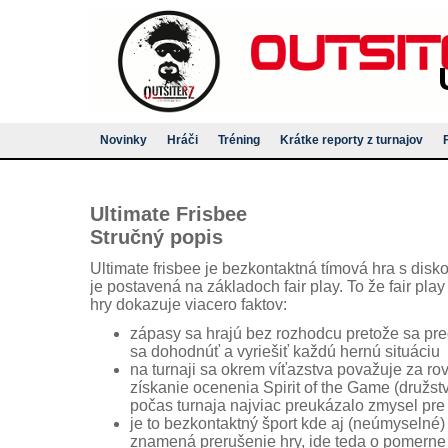
Novinky
Hráči
Tréning
Krátke reporty z turnajov
Ultimate Frisbee
Stručný popis
Ultimate frisbee je bezkontaktná tímová hra s disko
je postavená na základoch fair play. To že fair pl
hry dokazuje viacero faktov:
zápasy sa hrajú bez rozhodcu pretože sa pre
sa dohodnúť a vyriešiť každú hernú situáciu
na turnaji sa okrem víťazstva považuje za ro
získanie ocenenia Spirit of the Game (družst
počas turnaja najviac preukázalo zmysel pre f
je to bezkontaktný šport kde aj (neúmyselné)
znamená prerušenie hry, ide teda o pomerne