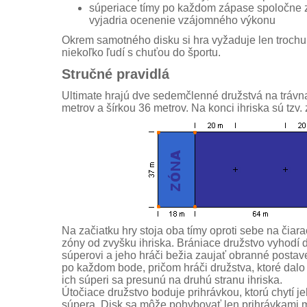
súperiace tímy po každom zápase spoločne 
vyjadria ocenenie vzájomného výkonu
Okrem samotného disku si hra vyžaduje len trochu r
niekoľko ľudí s chuťou do športu.
Stručné pravidlá
Ultimate hrajú dve sedemčlenné družstvá na trávn
metrov a šírkou 36 metrov. Na konci ihriska sú tzv.
Na začiatku hry stoja oba tímy oproti sebe na čia
zóny od zvyšku ihriska. Brániace družstvo vyhodí 
súperovi a jeho hráči bežia zaujať obranné postav
po každom bode, pričom hráči družstva, ktoré dalo
ich súperi sa presunú na druhú stranu ihriska.
Útočiace družstvo boduje prihrávkou, ktorú chytí j
súpera. Disk sa môže pohybovať len prihrávkami 