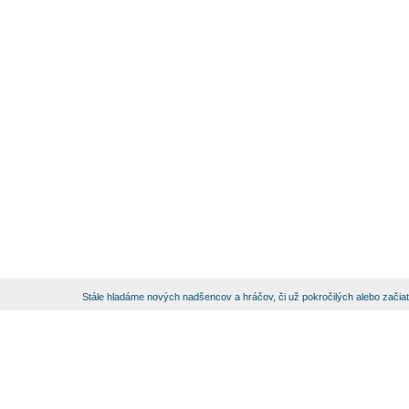
Stále hladáme nových nadšencov a hráčov, či už pokročilých alebo začia