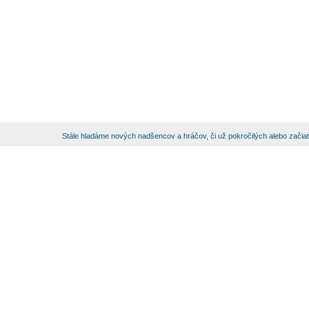
Stále hladáme nových nadšencov a hráčov, či už pokročilých alebo začia