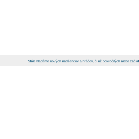
Stále hladáme nových nadšencov a hráčov, či už pokročilých alebo začia