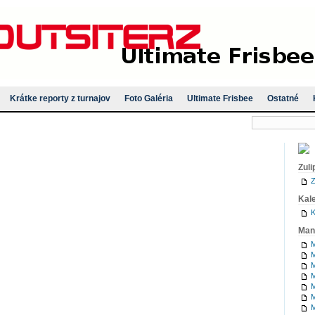
Krátke reporty z turnajov
Foto Galéria
Ultimate Frisbee
Ostatné
Zuli
Z
Kal
K
Man
M
M
M
M
M
M
M