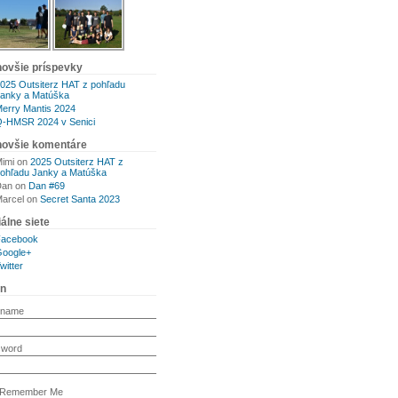
novšie príspevky
025 Outsiterz HAT z pohľadu
anky a Matúška
erry Mantis 2024
-HMSR 2024 v Senici
novšie komentáre
imi
on
2025 Outsiterz HAT z
ohľadu Janky a Matúška
Dan
on
Dan #69
arcel
on
Secret Santa 2023
álne siete
Facebook
oogle+
witter
in
rname
sword
Remember Me