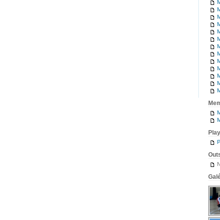
M
M
M
M
M
M
M
M
M
M
M
M
M
Mem
M
M
Pla
P
Outs
N
Galé