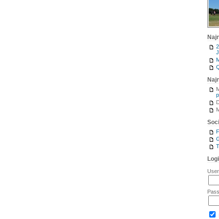
Naj
2
J
M
Q
Naj
M
p
M
Soci
G
T
Log
Use
Pas