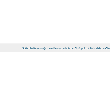
Stále hladáme nových nadšencov a hráčov, či už pokročilých alebo začia