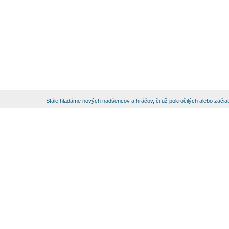
Stále hladáme nových nadšencov a hráčov, či už pokročilých alebo začia