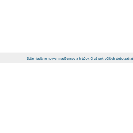
Stále hladáme nových nadšencov a hráčov, či už pokročilých alebo začia