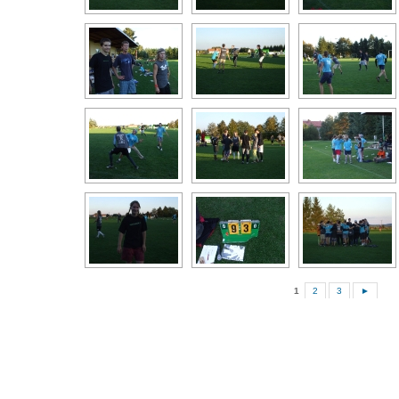
1
2
3
►