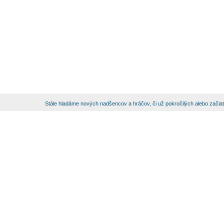
Stále hladáme nových nadšencov a hráčov, či už pokročilých alebo začia