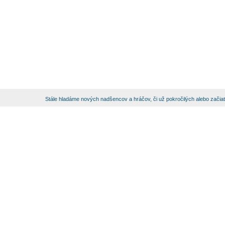
Stále hladáme nových nadšencov a hráčov, či už pokročilých alebo začia