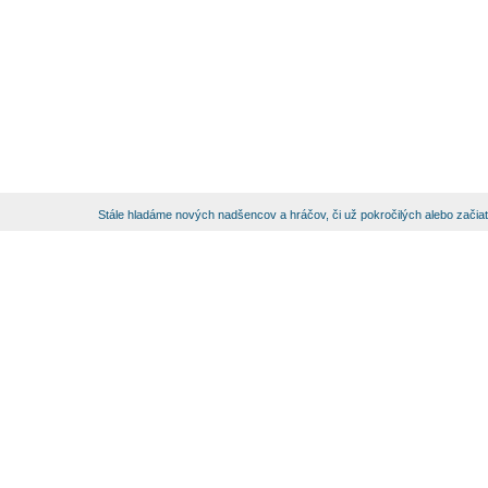
Stále hladáme nových nadšencov a hráčov, či už pokročilých alebo začia