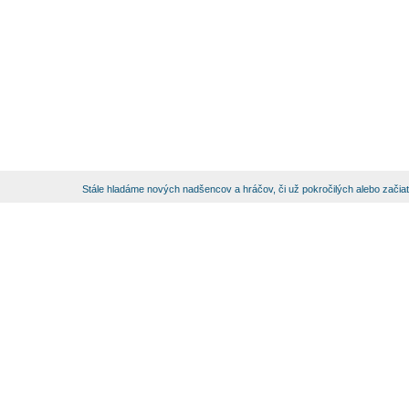
Stále hladáme nových nadšencov a hráčov, či už pokročilých alebo začia