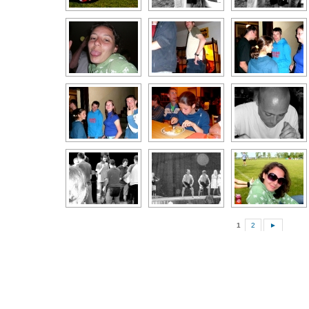
1
2
►