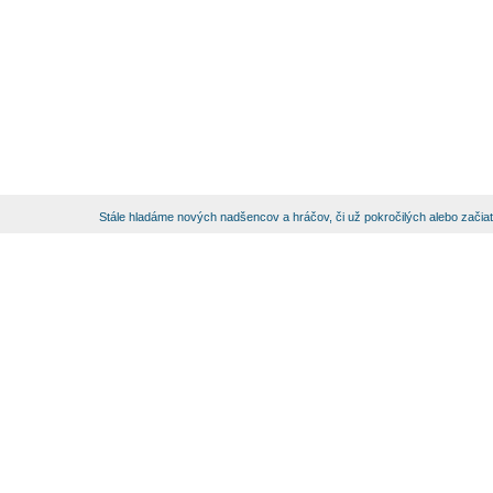
Stále hladáme nových nadšencov a hráčov, či už pokročilých alebo začia