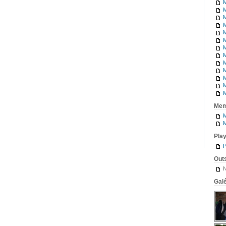
M
M
M
M
M
M
M
M
M
M
M
M
M
Mem
M
M
Pla
P
Outs
N
Galé