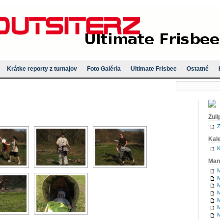
Krátke reporty z turnajov
Foto Galéria
Ultimate Frisbee
Ostatné
Zuli
Z
Kal
K
Man
M
M
M
M
M
M
M