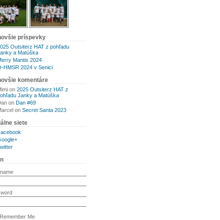
novšie príspevky
025 Outsiterz HAT z pohľadu
anky a Matúška
erry Mantis 2024
-HMSR 2024 v Senici
novšie komentáre
imi
on
2025 Outsiterz HAT z
ohľadu Janky a Matúška
Dan
on
Dan #69
arcel
on
Secret Santa 2023
álne siete
Facebook
oogle+
witter
in
rname
sword
Remember Me