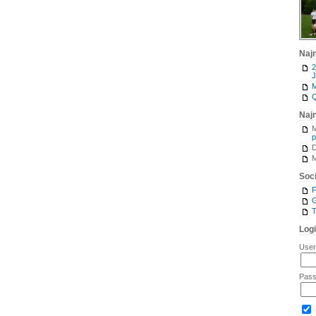
Naj
2
J
M
Q
Naj
M
p
M
Soci
G
T
Log
Use
Pas