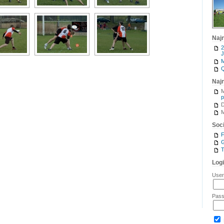
Naj
2
J
M
Q
Naj
M
p
M
Soci
G
T
Log
Use
Pas