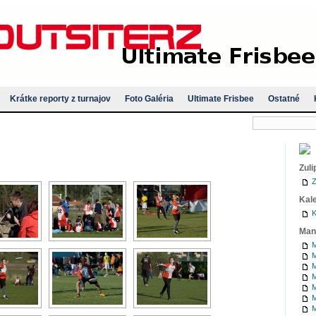
Krátke reporty z turnajov
Foto Galéria
Ultimate Frisbee
Ostatné
Zuli
Z
Kal
K
Man
M
M
M
M
M
M
M