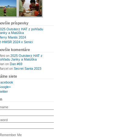
novšie príspevky
025 Outsiterz HAT z pohľadu
anky a Matúška
erry Mantis 2024
-HMSR 2024 v Senici
novšie komentáre
imi
on
2025 Outsiterz HAT z
ohľadu Janky a Matúška
Dan
on
Dan #69
arcel
on
Secret Santa 2023
álne siete
Facebook
oogle+
witter
in
rname
sword
Remember Me