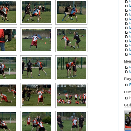
M
M
M
M
M
M
M
M
M
M
M
M
M
Mem
M
M
Pla
P
Outs
N
Galé