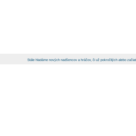
Stále hladáme nových nadšencov a hráčov, či už pokročilých alebo začia