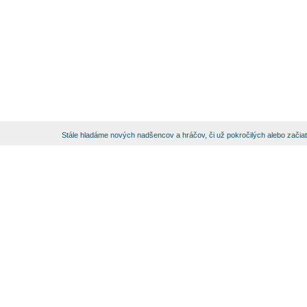
Stále hladáme nových nadšencov a hráčov, či už pokročilých alebo začia