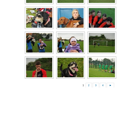
1
2
3
4
►