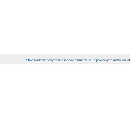
Stále hladáme nových nadšencov a hráčov, či už pokročilých alebo začia