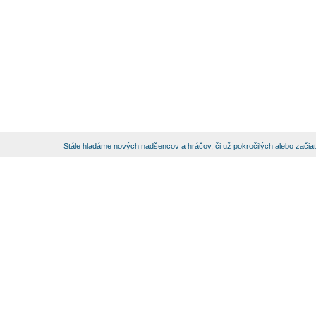
Stále hladáme nových nadšencov a hráčov, či už pokročilých alebo začia