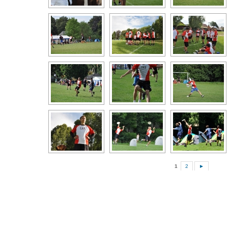
1
2
►