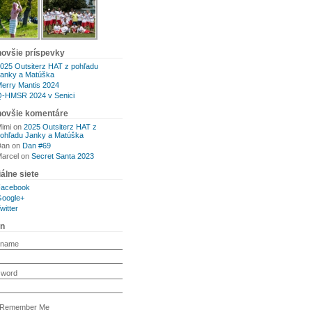
novšie príspevky
025 Outsiterz HAT z pohľadu
anky a Matúška
erry Mantis 2024
-HMSR 2024 v Senici
novšie komentáre
imi
on
2025 Outsiterz HAT z
ohľadu Janky a Matúška
Dan
on
Dan #69
arcel
on
Secret Santa 2023
álne siete
Facebook
oogle+
witter
in
rname
sword
Remember Me