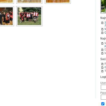
Naj
2
J
M
Q
Naj
M
p
M
Soci
G
T
Log
Use
Pas