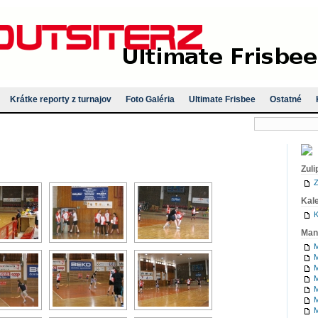
Krátke reporty z turnajov
Foto Galéria
Ultimate Frisbee
Ostatné
Zuli
Z
Kal
K
Man
M
M
M
M
M
M
M