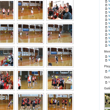
M
M
M
M
M
M
M
M
M
M
M
M
M
Mem
M
M
Pla
P
Outs
N
Galé