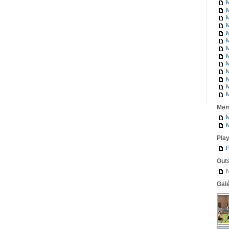
M
M
M
M
M
M
M
M
M
M
M
M
M
Mem
M
M
Pla
P
Outs
N
Galé