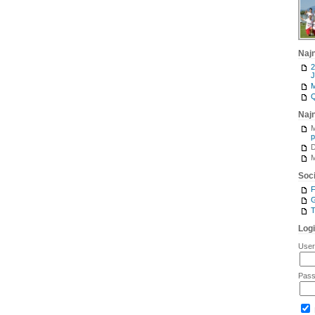
Naj
2
J
M
Q
Naj
M
p
M
Soci
G
T
Log
Use
Pas