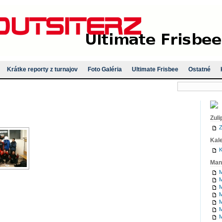
Krátke reporty z turnajov
Foto Galéria
Ultimate Frisbee
Ostatné
Zuli
Z
Kal
K
Man
M
M
M
M
M
M
M