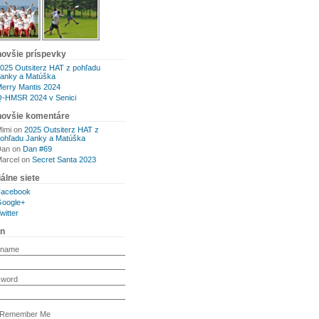
novšie príspevky
025 Outsiterz HAT z pohľadu
anky a Matúška
erry Mantis 2024
-HMSR 2024 v Senici
novšie komentáre
imi
on
2025 Outsiterz HAT z
ohľadu Janky a Matúška
Dan
on
Dan #69
arcel
on
Secret Santa 2023
álne siete
Facebook
oogle+
witter
in
rname
sword
Remember Me