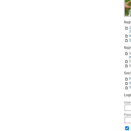
Naj
2
J
M
Q
Naj
M
p
M
Soci
G
T
Log
Use
Pas