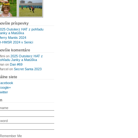
novšie príspevky
025 Outsiterz HAT z pohľadu
anky a Matúška
erry Mantis 2024
-HMSR 2024 v Senici
novšie komentáre
imi
on
2025 Outsiterz HAT z
ohľadu Janky a Matúška
Dan
on
Dan #69
arcel
on
Secret Santa 2023
álne siete
Facebook
oogle+
witter
in
rname
sword
Remember Me