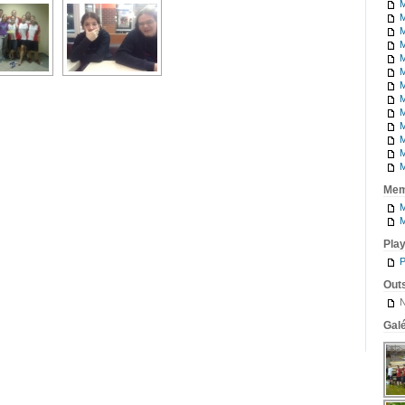
M
M
M
M
M
M
M
M
M
M
M
M
M
Mem
M
M
Pla
P
Outs
N
Galé