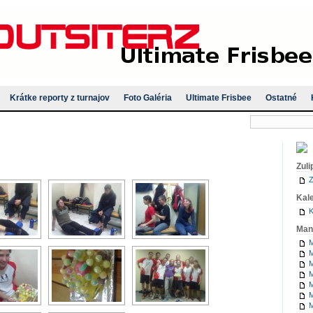
Krátke reporty z turnajov
Foto Galéria
Ultimate Frisbee
Ostatné
Zuli
Z
Kal
K
Man
M
M
M
M
M
M
M