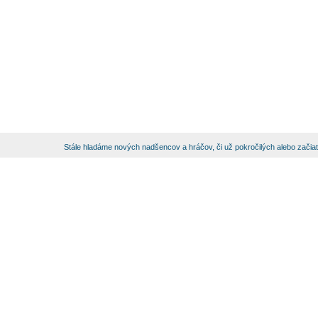
Stále hladáme nových nadšencov a hráčov, či už pokročilých alebo začia