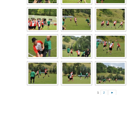
1
2
►