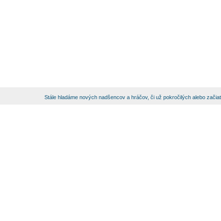
Stále hladáme nových nadšencov a hráčov, či už pokročilých alebo začia