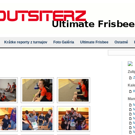
Krátke reporty z turnajov
Foto Galéria
Ultimate Frisbee
Ostatné
Zuli
Z
Kal
K
Man
M
M
M
M
M
M
M