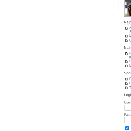
Naj
2
J
M
Q
Naj
M
p
M
Soci
G
T
Log
Use
Pas