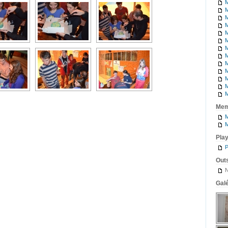
M
M
M
M
M
M
M
M
M
M
M
M
M
Mem
M
M
Pla
P
Outs
N
Galé