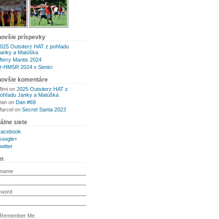
novšie príspevky
025 Outsiterz HAT z pohľadu
anky a Matúška
erry Mantis 2024
-HMSR 2024 v Senici
novšie komentáre
imi
on
2025 Outsiterz HAT z
ohľadu Janky a Matúška
Dan
on
Dan #69
arcel
on
Secret Santa 2023
álne siete
Facebook
oogle+
witter
in
rname
sword
Remember Me