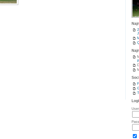
Naj
2
J
M
Q
Naj
M
p
M
Soci
G
T
Log
Use
Pas