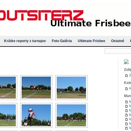
Krátke reporty z turnajov
Foto Galéria
Ultimate Frisbee
Ostatné
Zuli
Z
Kal
K
Man
M
M
M
M
M
M
M