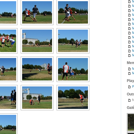
M
M
M
M
M
M
M
M
M
M
M
M
M
Mem
M
M
Pla
P
Outs
N
Galé