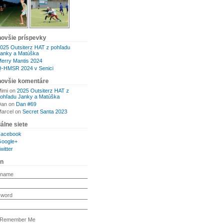
novšie príspevky
025 Outsiterz HAT z pohľadu
anky a Matúška
erry Mantis 2024
-HMSR 2024 v Senici
novšie komentáre
imi
on
2025 Outsiterz HAT z
ohľadu Janky a Matúška
Dan
on
Dan #69
arcel
on
Secret Santa 2023
álne siete
Facebook
oogle+
witter
in
rname
sword
Remember Me