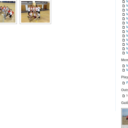
M
M
M
M
M
M
M
M
M
M
M
M
M
Mem
M
M
Pla
P
Outs
N
Galé