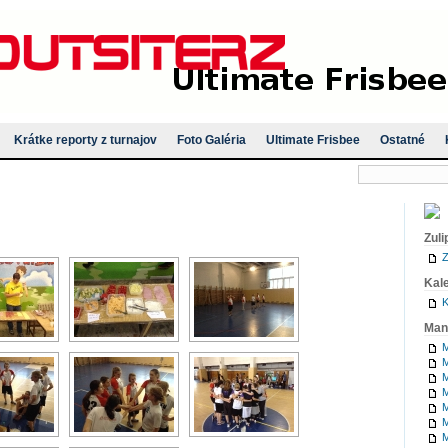
Krátke reporty z turnajov
Foto Galéria
Ultimate Frisbee
Ostatné
Zuli
Z
Kal
K
Man
M
M
M
M
M
M
M