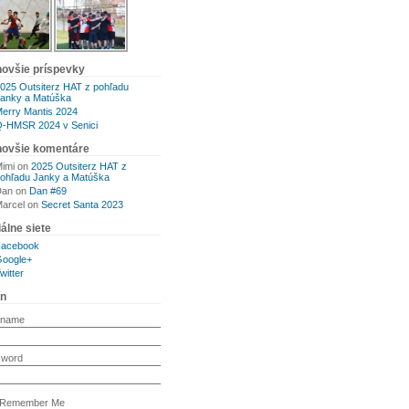
novšie príspevky
025 Outsiterz HAT z pohľadu
anky a Matúška
erry Mantis 2024
-HMSR 2024 v Senici
novšie komentáre
imi
on
2025 Outsiterz HAT z
ohľadu Janky a Matúška
Dan
on
Dan #69
arcel
on
Secret Santa 2023
álne siete
Facebook
oogle+
witter
in
rname
sword
Remember Me