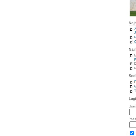
Naj
2
J
M
Q
Naj
M
p
M
Soci
G
T
Log
Use
Pas