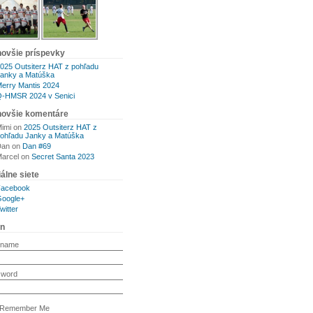
novšie príspevky
025 Outsiterz HAT z pohľadu
anky a Matúška
erry Mantis 2024
-HMSR 2024 v Senici
novšie komentáre
imi
on
2025 Outsiterz HAT z
ohľadu Janky a Matúška
Dan
on
Dan #69
arcel
on
Secret Santa 2023
álne siete
Facebook
oogle+
witter
in
rname
sword
Remember Me