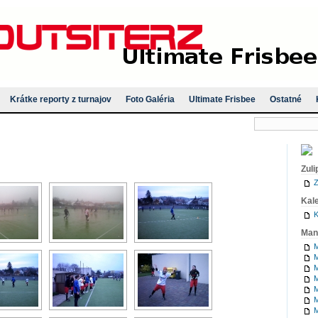
Krátke reporty z turnajov
Foto Galéria
Ultimate Frisbee
Ostatné
Zuli
Z
Kal
K
Man
M
M
M
M
M
M
M