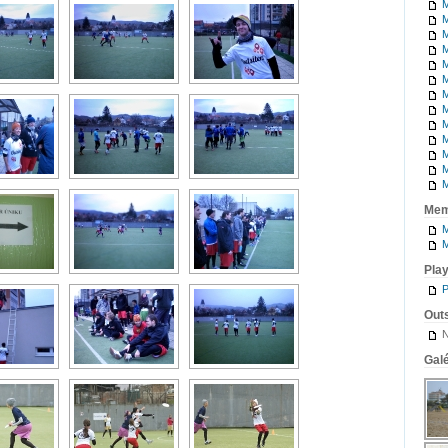
M
M
M
M
M
M
M
M
M
M
M
M
M
Mem
M
M
Pla
P
Outs
N
Galé