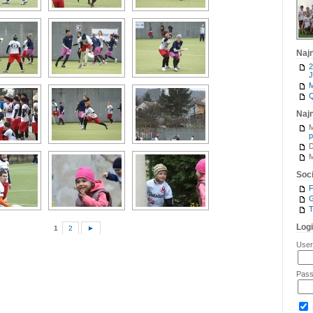
Naj
2
J
M
Q
Naj
M
p
M
Soci
G
T
Log
1
2
►
Use
Pas