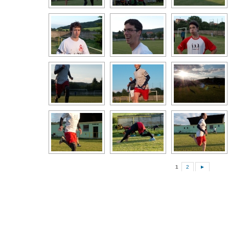
1
2
►