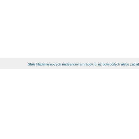
Stále hladáme nových nadšencov a hráčov, či už pokročilých alebo začia