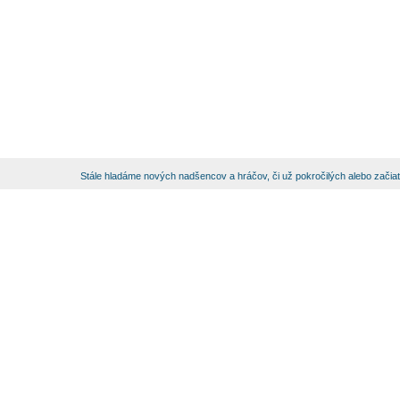
Stále hladáme nových nadšencov a hráčov, či už pokročilých alebo začia