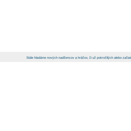
Stále hladáme nových nadšencov a hráčov, či už pokročilých alebo začia