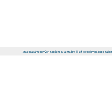
Stále hladáme nových nadšencov a hráčov, či už pokročilých alebo začia