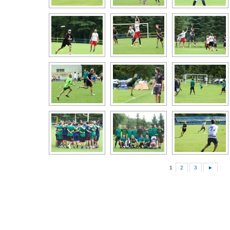
1
2
3
►