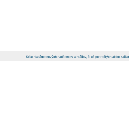
Stále hladáme nových nadšencov a hráčov, či už pokročilých alebo začia