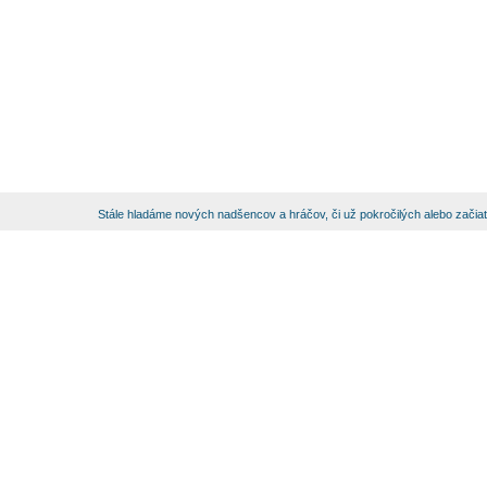
Stále hladáme nových nadšencov a hráčov, či už pokročilých alebo začia