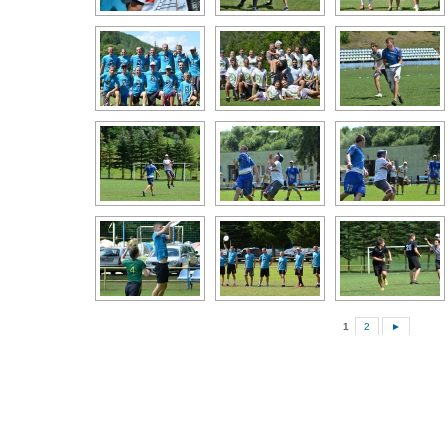
1
2
►