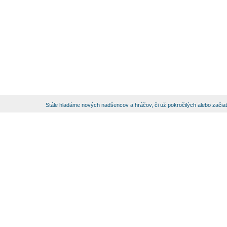
Stále hladáme nových nadšencov a hráčov, či už pokročilých alebo začia