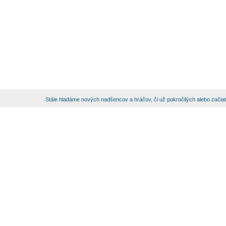
Stále hladáme nových nadšencov a hráčov, či už pokročilých alebo začia