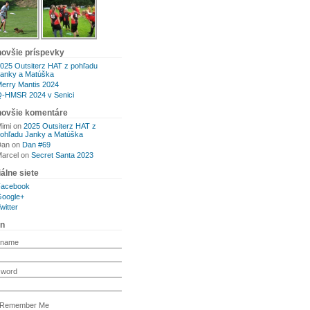
novšie príspevky
025 Outsiterz HAT z pohľadu
anky a Matúška
erry Mantis 2024
-HMSR 2024 v Senici
novšie komentáre
imi
on
2025 Outsiterz HAT z
ohľadu Janky a Matúška
Dan
on
Dan #69
arcel
on
Secret Santa 2023
álne siete
Facebook
oogle+
witter
in
rname
sword
Remember Me