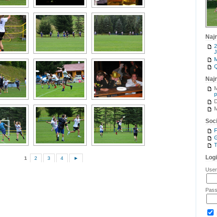
Naj
2
J
M
Q
Naj
M
p
M
Soci
G
T
Log
1
2
3
4
►
Use
Pas