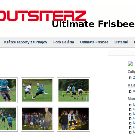
Krátke reporty z turnajov
Foto Galéria
Ultimate Frisbee
Ostatné
Zuli
Z
Kal
K
Man
M
M
M
M
M
M
M