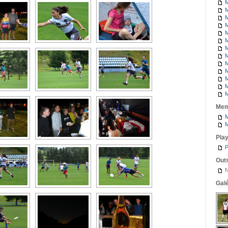
M
M
M
M
M
M
M
M
M
M
M
M
M
Mem
M
M
Pla
P
Outs
N
Galé