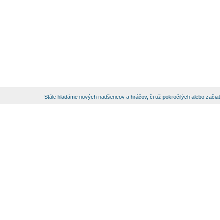
Stále hladáme nových nadšencov a hráčov, či už pokročilých alebo začia