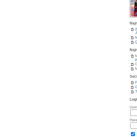
Naj
2
J
M
Q
Naj
M
p
M
Soci
G
T
Log
Use
Pas