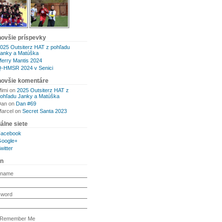
novšie príspevky
025 Outsiterz HAT z pohľadu
anky a Matúška
erry Mantis 2024
-HMSR 2024 v Senici
novšie komentáre
imi
on
2025 Outsiterz HAT z
ohľadu Janky a Matúška
Dan
on
Dan #69
arcel
on
Secret Santa 2023
álne siete
Facebook
oogle+
witter
in
rname
sword
Remember Me