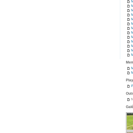
M
M
M
M
M
M
M
M
M
M
M
M
M
Mem
M
M
Pla
P
Outs
N
Galé