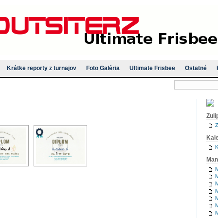
Krátke reporty z turnajov
Foto Galéria
Ultimate Frisbee
Ostatné
Zuli
Z
Kal
K
Man
M
M
M
M
M
M
M