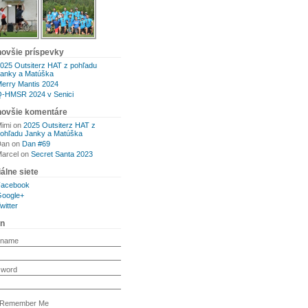
novšie príspevky
025 Outsiterz HAT z pohľadu
anky a Matúška
erry Mantis 2024
-HMSR 2024 v Senici
novšie komentáre
imi
on
2025 Outsiterz HAT z
ohľadu Janky a Matúška
Dan
on
Dan #69
arcel
on
Secret Santa 2023
álne siete
Facebook
oogle+
witter
in
rname
sword
Remember Me