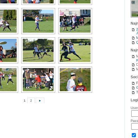
Naj
2
J
M
Q
Naj
M
p
M
Soci
G
T
Log
1
2
►
Use
Pas