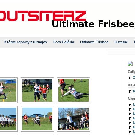
Krátke reporty z turnajov
Foto Galéria
Ultimate Frisbee
Ostatné
Zuli
Z
Kal
K
Man
M
M
M
M
M
M
M