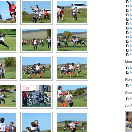
M
M
M
M
M
M
M
M
M
M
M
M
M
Mem
M
M
Pla
P
Outs
N
Galé