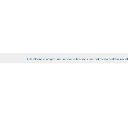
Stále hladáme nových nadšencov a hráčov, či už pokročilých alebo začia