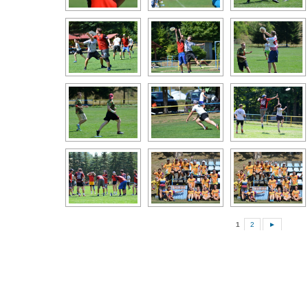
1
2
►