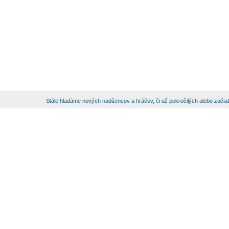
Stále hladáme nových nadšencov a hráčov, či už pokročilých alebo začia