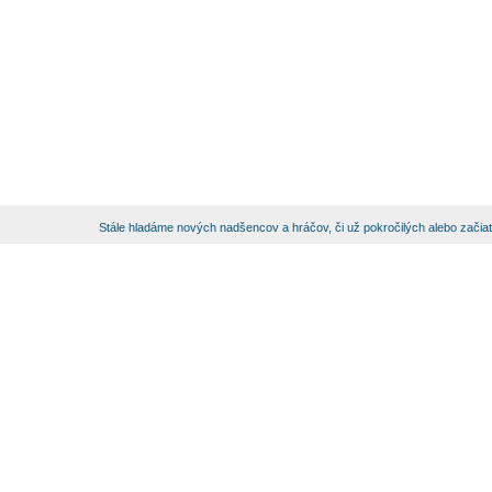
Stále hladáme nových nadšencov a hráčov, či už pokročilých alebo začia