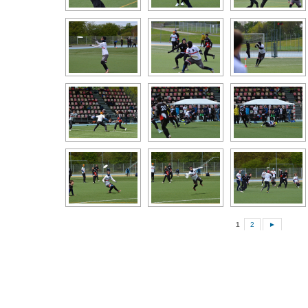
1
2
►