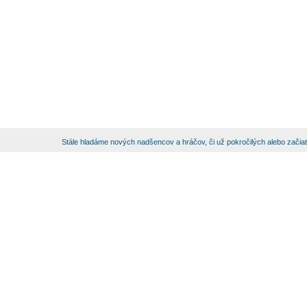
Stále hladáme nových nadšencov a hráčov, či už pokročilých alebo začia