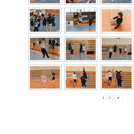
1
2
►